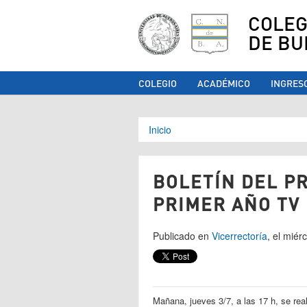
COLEG
DE BU
COLEGIO
ACADÉMICO
INGRES
Se encuentra ust
Inicio
BOLETÍN DEL P
PRIMER AÑO TV
Publicado en
Vicerrectoría
, el miér
Mañana, jueves 3/7, a las 17 h, se rea