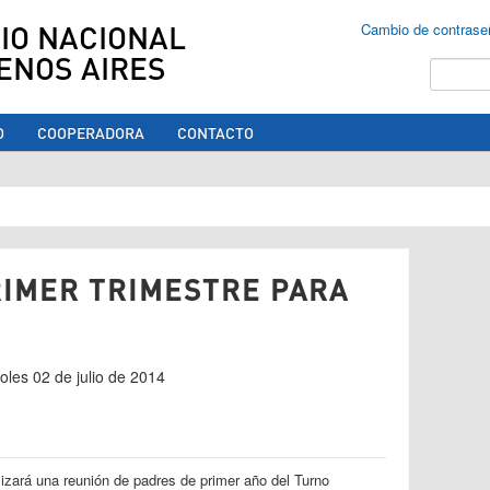
IO NACIONAL
Cambio de contrase
ENOS AIRES
Buscar
O
COOPERADORA
CONTACTO
ed aquí
RIMER TRIMESTRE PARA
coles 02 de julio de 2014
lizará una reunión de padres de primer año del Turno