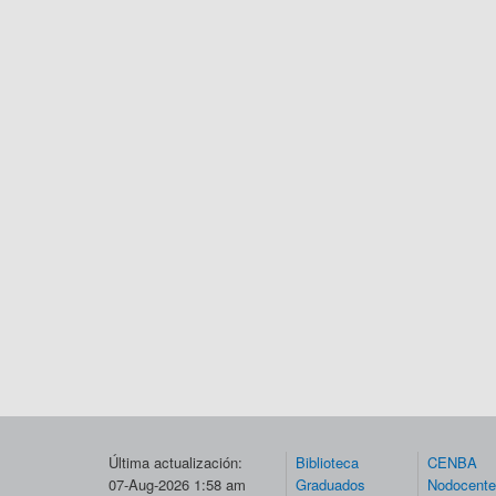
Última actualización:
Biblioteca
CENBA
07-Aug-2026 1:58 am
Graduados
Nodocent