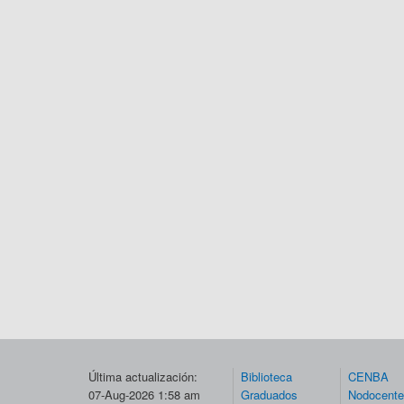
Última actualización:
Biblioteca
CENBA
07-Aug-2026 1:58 am
Graduados
Nodocent