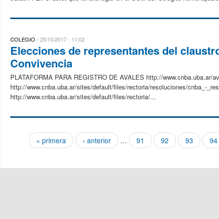
COLEGIO
25/10/2017 - 11:02
Elecciones de representantes del claust
Convivencia
PLATAFORMA PARA REGISTRO DE AVALES http://www.cnba.uba.ar/
http://www.cnba.uba.ar/sites/default/files/rectoria/resoluciones/cnba_-_r
http://www.cnba.uba.ar/sites/default/files/rectoria/...
« primera
‹ anterior
…
91
92
93
94
Páginas