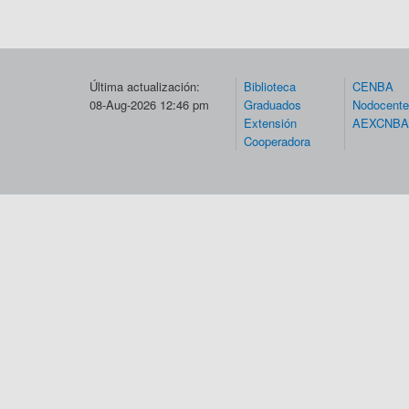
Última actualización:
Biblioteca
CENBA
08-Aug-2026 12:46 pm
Graduados
Nodocent
Extensión
AEXCNBA
Cooperadora