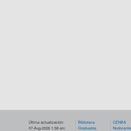
Última actualización:
Biblioteca
CENBA
07-Aug-2026 1:58 am
Graduados
Nodocent