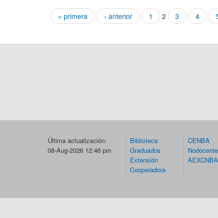
« primera
‹ anterior
1
2
3
4
Páginas
Última actualización:
Biblioteca
CENBA
08-Aug-2026 12:46 pm
Graduados
Nodocent
Extensión
AEXCNBA
Cooperadora