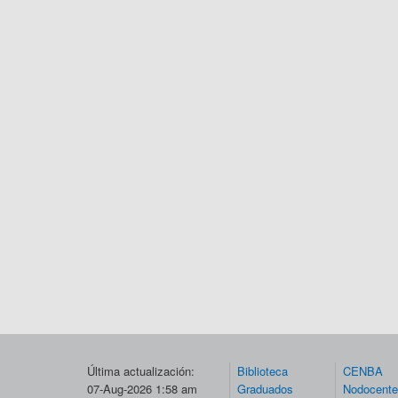
Última actualización:
Biblioteca
CENBA
07-Aug-2026 1:58 am
Graduados
Nodocent