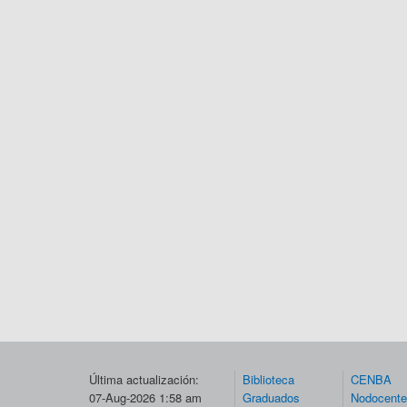
Última actualización:
Biblioteca
CENBA
07-Aug-2026 1:58 am
Graduados
Nodocent