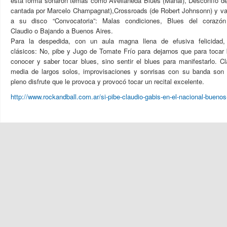
esta forma sonaron temas como Avellaneda Blues (Manal), Desconfío de
cantada por Marcelo Champagnat),Crossroads (de Robert Johnsonn) y va
a su disco “Convocatoria”: Malas condiciones, Blues del corazó
Claudio o Bajando a Buenos Aires.
Para la despedida, con un aula magna llena de efusiva felicidad,
clásicos: No, pibe y Jugo de Tomate Frío para dejarnos que para tocar 
conocer y saber tocar blues, sino sentir el blues para manifestarlo. C
media de largos solos, improvisaciones y sonrisas con su banda son 
pleno disfrute que le provoca y provocó tocar un recital excelente.
http://www.rockandball.com.ar/si-pibe-claudio-gabis-en-el-nacional-buenos