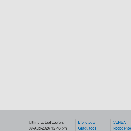
Última actualización:
Biblioteca
CENBA
08-Aug-2026 12:46 pm
Graduados
Nodocent