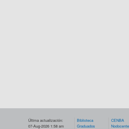
Última actualización:
Biblioteca
CENBA
07-Aug-2026 1:58 am
Graduados
Nodocent