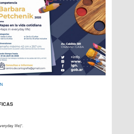
GN
FICAS
eryday life)”.