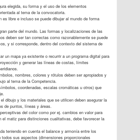
igura elegida, su forma y el uso de los elementos
orientada al tema de la convocatoria.
n es libre e incluso se puede dibujar al mundo de forma
gran parte del mundo. Las formas y localizaciones de las
nos deben ser tan correctas como razonablemente se puede
os, y si corresponde, dentro del contexto del sistema de
ar un mapa ya existente o recurrir a un programa digital para
royección y generar las líneas de costas, límites
meridianos.
mbolos, nombres, colores y rótulos deben ser apropiados y
bujo al tema de la Competencia.
.: símbolos, coordenadas, escalas cromáticas u otros) que
je.
 el dibujo y los materiales que se utilicen deben asegurar la
los de puntos, líneas y áreas.
perceptivas del color como por ej. cambios en valor para
 el matiz para distinciones cualitativas, debe favorecer la
uada teniendo en cuenta el balance y armonía entre los
 todos sus aspectos (dimensiones proporcionales