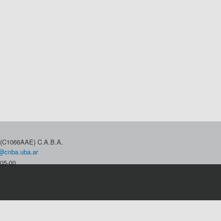
3 (C1066AAE) C.A.B.A.
@cnba.uba.ar
05-00