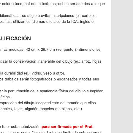
 color o tono, así como texturas, deben ser acordes a lo que
idiomáticas, se sugiere evitar inscripciones (ej. carteles,
zarlas, utilizar los idiomas oficiales de la ICA: inglés o
LIFICACIÓN
 las medidas: 42 cm x 29,7 cm (ver punto 3- dimensiones
izar la conservación inalterable del dibujo (ej.: arroz, hojas
a durabilidad (ej.: vidrio, yeso u otro).
os trabajos serán fotografiados o escaneados y todas sus
ar la perturbación de la apariencia física del dibujo e impidan
flejos.
sprendan del dibujo independiente del tamaño que ellos
a, cables, telas, algodón, papeles metálicos, etc.)
traer esta autorización
para ser firmada por el Prof.
sentaciones por el Colegio. La fecha lìmite de entrega en el