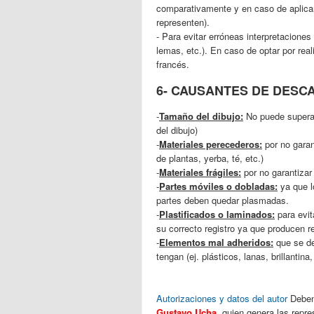
comparativamente y en caso de aplicar
representen).
- Para evitar erróneas interpretaciones 
lemas, etc.). En caso de optar por reali
francés.
6- CAUSANTES DE DESCA
-
Tamaño del dibujo:
No puede superar
del dibujo)
-
Materiales perecederos:
por no garant
de plantas, yerba, té, etc.)
-
Materiales frágiles:
por no garantizar l
-
Partes móviles o dobladas:
ya que l
partes deben quedar plasmadas.
-
Plastificados o laminados:
para evit
su correcto registro ya que producen re
-
Elementos mal adheridos:
que se de
tengan (ej. plásticos, lanas, brillantin
Autorizaciones y datos del autor
Deben 
Gustavo Ucha,
quien genera las repre