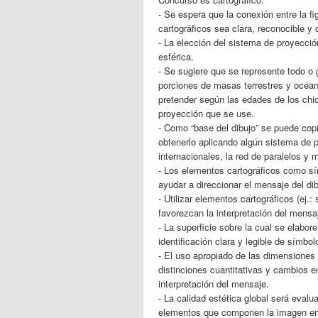
- Se espera que la conexión entre la f
cartográficos sea clara, reconocible y 
- La elección del sistema de proyecció
esférica.
- Se sugiere que se represente todo o 
porciones de masas terrestres y océa
pretender según las edades de los chic
proyección que se use.
- Como “base del dibujo” se puede copi
obtenerlo aplicando algún sistema de p
internacionales, la red de paralelos y 
- Los elementos cartográficos como sí
ayudar a direccionar el mensaje del di
- Utilizar elementos cartográficos (ej
favorezcan la interpretación del mensa
- La superficie sobre la cual se elabore
identificación clara y legible de símbo
- El uso apropiado de las dimensiones 
distinciones cuantitativas y cambios en
interpretación del mensaje.
- La calidad estética global será eval
elementos que componen la imagen en