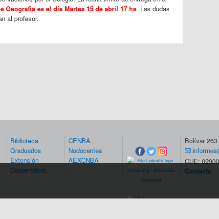
e Geografìa es el día Martes 15 de abril 17 hs
. Las dudas
n al profesor.
Biblioteca
CENBA
Bolívar 26
Graduados
Nodocentes
informes
Extensión
AEXCNBA
CUE: 02900
Cooperadora
Contacto