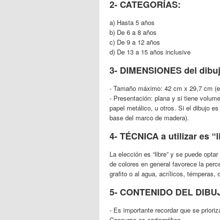
2- CATEGORÍAS:
a) Hasta 5 años
b) De 6 a 8 años
c) De 9 a 12 años
d) De 13 a 15 años inclusive
3- DIMENSIONES del dibuj
- Tamaño máximo: 42 cm x 29,7 cm (en
- Presentación: plana y si tiene volum
papel metálico, u otros. Si el dibujo e
base del marco de madera).
4- TÉCNICA a utilizar es “l
La elección es “libre” y se puede optar
de colores en general favorece la perc
grafito o al agua, acrílicos, témperas, 
5- CONTENIDO DEL DIBUJO
- Es importante recordar que se prioriz
Concurso es cartográfico.