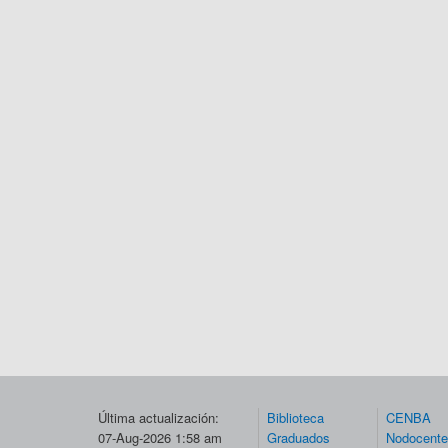
Última actualización:
Biblioteca
CENBA
07-Aug-2026 1:58 am
Graduados
Nodocent