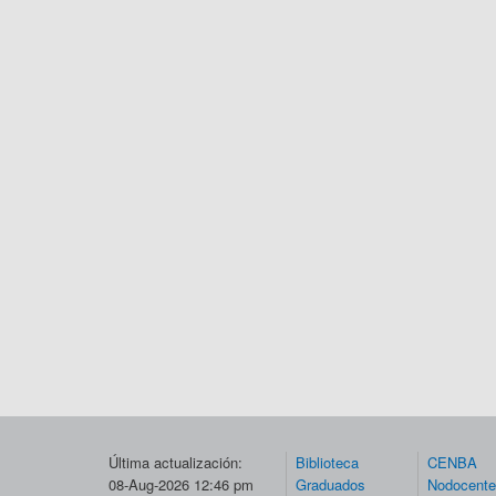
Última actualización:
Biblioteca
CENBA
08-Aug-2026 12:46 pm
Graduados
Nodocent