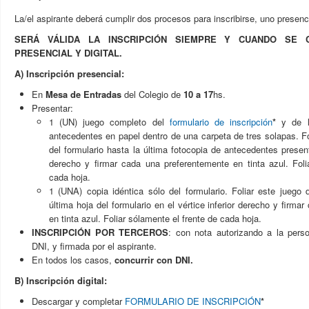
La/el aspirante deberá cumplir dos procesos para inscribirse, uno presencia
SERÁ VÁLIDA LA INSCRIPCIÓN SIEMPRE Y CUANDO SE 
PRESENCIAL Y DIGITAL.
A) Inscripción presencial:
En
Mesa de Entradas
del Colegio de
10 a 17
hs.
Presentar:
1 (UN) juego completo del
formulario de inscripción
*
y de l
antecedentes en papel dentro de una carpeta de tres solapas. Fo
del formulario hasta la última fotocopia de antecedentes present
derecho y firmar cada una preferentemente en tinta azul. Foli
cada hoja.
1 (UNA) copia idéntica sólo del formulario. Foliar este juego 
última hoja del formulario en el vértice inferior derecho y firm
en tinta azul. Foliar sólamente el frente de cada hoja.
INSCRIPCIÓN POR TERCEROS
: con nota autorizando a la pers
DNI, y firmada por el aspirante.
En todos los casos,
concurrir con DNI.
B) Inscripción digital:
Descargar y completar
FORMULARIO DE INSCRIPCIÓN
*