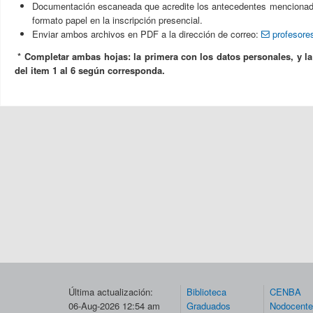
Documentación escaneada que acredite los antecedentes mencionado
formato papel en la inscripción presencial.
Enviar ambos archivos en PDF a la dirección de correo:
profesor
* Completar ambas hojas: la primera con los datos personales, y l
del item 1 al 6 según corresponda.
Última actualización:
Biblioteca
CENBA
06-Aug-2026 12:54 am
Graduados
Nodocent