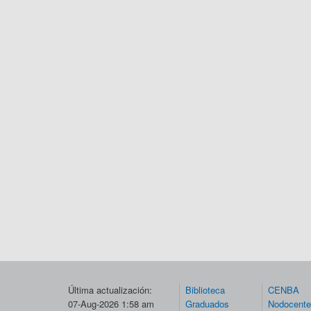
Última actualización:
Biblioteca
CENBA
07-Aug-2026 1:58 am
Graduados
Nodocent