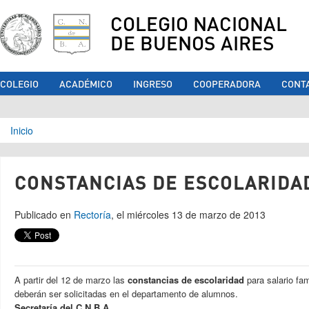
COLEGIO NACIONAL
DE BUENOS AIRES
COLEGIO
ACADÉMICO
INGRESO
COOPERADORA
CONT
Se encuentra usted aquí
Inicio
CONSTANCIAS DE ESCOLARIDA
Publicado en
Rectoría
, el miércoles 13 de marzo de 2013
A partir del 12 de marzo las
constancias de escolaridad
para salario fam
deberán ser solicitadas en el departamento de alumnos.
Secretaría del C.N.B.A.