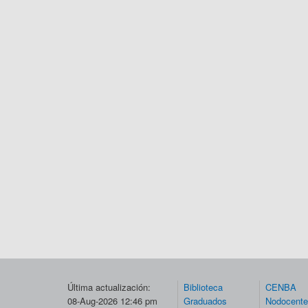
Última actualización:
Biblioteca
CENBA
08-Aug-2026 12:46 pm
Graduados
Nodocent