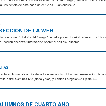
nos cuenta sobre la historia arquitectónica del Colegio; desde su fundación e
ual residencia de esta casa de estudios. Juan aborda la...
30
SECCIÓN DE LA WEB
ón de la web "Historia del Colegio", en ella podrán interiorizarse en los inic
s, podrán encontrar información sobre: el edificio, cuadros...
ADA
el acto en homenaje al Día de la Independencia. Hubo una presentación de ta
mila Kozel Caminoa 5°2 (piano y voz) y Fabian Faingerch 5°4 (celo y...
N ALUMNOS DE CUARTO AÑO