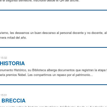
te el segundo semestre, inscribite desde el QR del afiche.
invierno, les deseamos un buen descanso al personal docente y no docente, a
mera mitad del año.
 15:32
HISTORIA
Monumento Histórico, su Biblioteca alberga documentos que registran la etapa 
sta premios Nobel. Les compartimos un repaso por el patrimonio...
 15:31
N BRECCIA