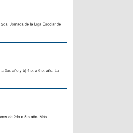
a 2da. Jornada de la Liga Escolar de
 a 3er. año y b) 4to. a 6to. año. La
umnxs de 2do a 5to año. Más