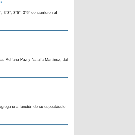
"
, 3°3°, 3°5°, 3°6° concurrieron al
oras Adriana Paz y Natalia Martínez, del
ega una función de su espectáculo