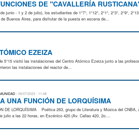
FUNCIONES DE "CAVALLERÍA RUSTICANA
junio - 1 y 2 de julio), los estudiantes de 1°7°, 1°12°, 2°1°, 2°3°, 2°9°, 2°13°
de Buenos Aires, para disfrutar de la puesta en escena de...
ATÓMICO EZEIZA
n de 5°15 visitó las instalaciones del Centro Atómico Ezeiza junto a las profes
ieron las instalaciones del reactor de...
OMUNIDAD
06/07/2023 - 11:48
GA UNA FUNCIÓN DE LORQUÍSIMA
 LORQUÍSIMA Poética 263, grupo de Literatura y Música del CNBA, agr
 julio a las 22 horas, en Escénico 420 (Av. Callao 420, 2o....