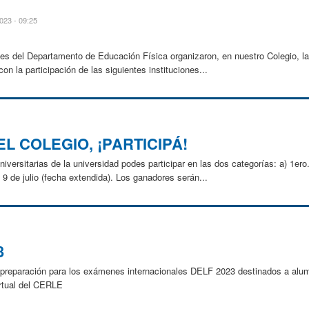
023 - 09:25
ntes del Departamento de Educación Física organizaron, en nuestro Colegio, l
on la participación de las siguientes instituciones...
L COLEGIO, ¡PARTICIPÁ!
iversitarias de la universidad podes participar en las dos categorías: a) 1ero.
l 9 de julio (fecha extendida). Los ganadores serán...
3
 de preparación para los exámenes internacionales DELF 2023 destinados a al
irtual del CERLE