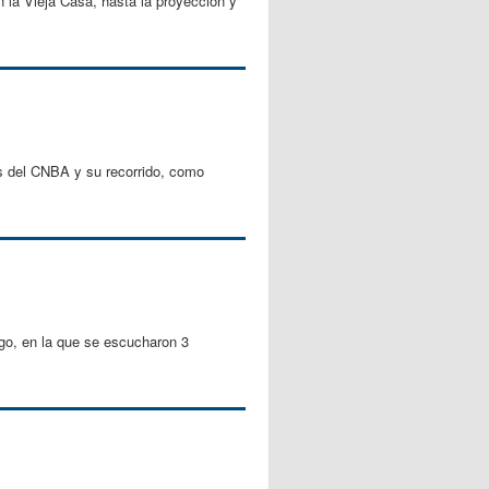
n la Vieja Casa, hasta la proyección y
ios del CNBA y su recorrido, como
ngo, en la que se escucharon 3