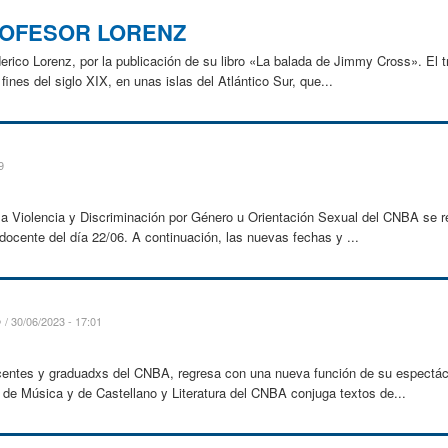
1
PROFESOR LORENZ
derico Lorenz, por la publicación de su libro «La balada de Jimmy Cross». El t
ines del siglo XIX, en unas islas del Atlántico Sur, que...
9
la Violencia y Discriminación por Género u Orientación Sexual del CNBA se r
docente del día 22/06. A continuación, las nuevas fechas y ...
D
30/06/2023 - 17:01
ocentes y graduadxs del CNBA, regresa con una nueva función de su espectác
s de Música y de Castellano y Literatura del CNBA conjuga textos de...