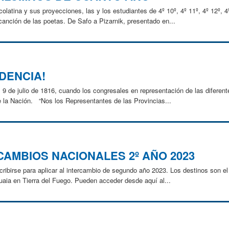
ecolatina y sus proyecciones, las y los estudiantes de 4º 10º, 4º 11º, 4º 12º, 4
anción de las poetas. De Safo a Pizarnik, presentado en...
NDENCIA!
 9 de julio de 1816, cuando los congresales en representación de las diferen
e la Nación. “Nos los Representantes de las Provincias...
CAMBIOS NACIONALES 2º AÑO 2023
scribirse para aplicar al intercambio de segundo año 2023. Los destinos son e
uaia en Tierra del Fuego. Pueden acceder desde aquí al...