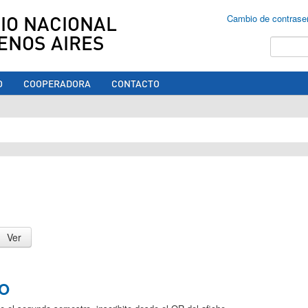
IO NACIONAL
Cambio de contrase
ENOS AIRES
Buscar
O
COOPERADORA
CONTACTO
ed aquí
NO