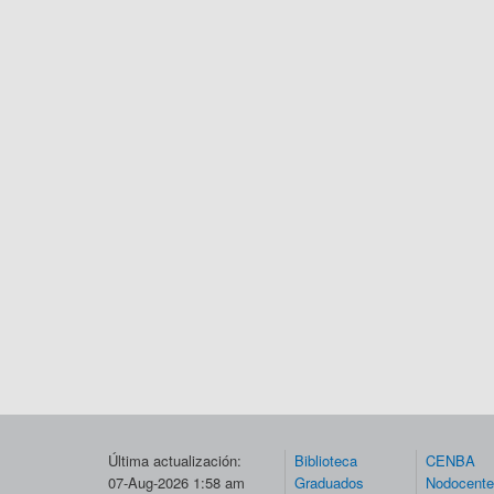
Última actualización:
Biblioteca
CENBA
07-Aug-2026 1:58 am
Graduados
Nodocent