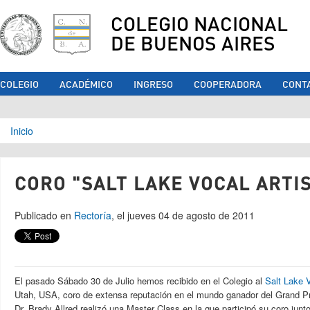
COLEGIO NACIONAL
DE BUENOS AIRES
COLEGIO
ACADÉMICO
INGRESO
COOPERADORA
CONT
Se encuentra usted aquí
Inicio
CORO "SALT LAKE VOCAL ARTI
Publicado en
Rectoría
, el jueves 04 de agosto de 2011
El pasado Sábado 30 de Julio hemos recibido en el Colegio al
Salt Lake V
Utah, USA, coro de extensa reputación en el mundo ganador del Grand Pr
Dr. Brady Allred realizó una Master Class en la que participó su coro ju