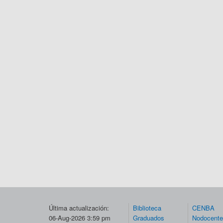
Última actualización:
Biblioteca
CENBA
06-Aug-2026 3:59 pm
Graduados
Nodocent