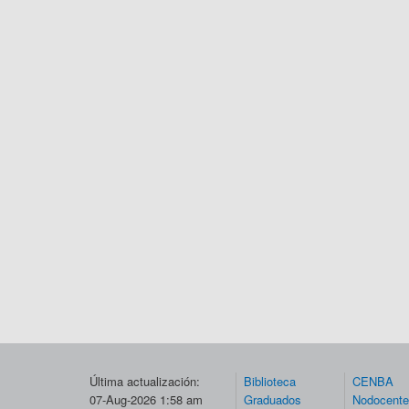
Última actualización:
Biblioteca
CENBA
07-Aug-2026 1:58 am
Graduados
Nodocent