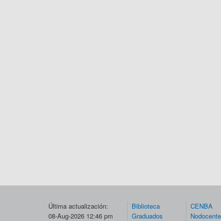
Última actualización:
Biblioteca
CENBA
08-Aug-2026 12:46 pm
Graduados
Nodocent