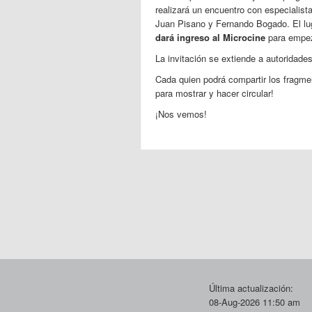
realizará un encuentro con especialista
Juan Pisano y Fernando Bogado. El lu
dará ingreso al Microcine
para empez
La invitación se extiende a autoridade
Cada quien podrá compartir los fragmen
para mostrar y hacer circular!
¡Nos vemos!
Última actualización:
08-Aug-2026 11:50 am