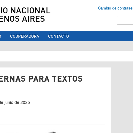
IO NACIONAL
Cambio de contrase
ENOS AIRES
Buscar
O
COOPERADORA
CONTACTO
ed aquí
ERNAS PARA TEXTOS
de junio de 2025