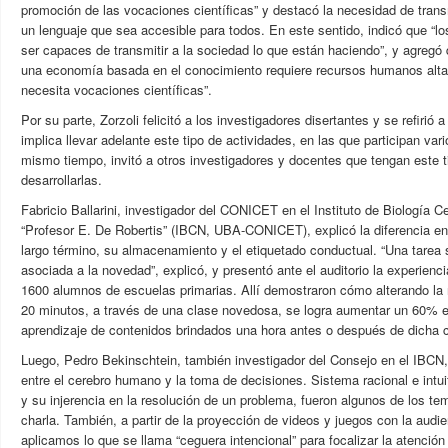
promoción de las vocaciones científicas” y destacó la necesidad de trans
un lenguaje que sea accesible para todos. En este sentido, indicó que “los
ser capaces de transmitir a la sociedad lo que están haciendo”, y agregó 
una economía basada en el conocimiento requiere recursos humanos alta
necesita vocaciones científicas”.
Por su parte, Zorzoli felicitó a los investigadores disertantes y se refirió 
implica llevar adelante este tipo de actividades, en las que participan vari
mismo tiempo, invitó a otros investigadores y docentes que tengan este ti
desarrollarlas.
Fabricio Ballarini, investigador del CONICET en el Instituto de Biología C
“Profesor E. De Robertis” (IBCN, UBA-CONICET), explicó la diferencia en
largo término, su almacenamiento y el etiquetado conductual. “Una tarea s
asociada a la novedad”, explicó, y presentó ante el auditorio la experien
1600 alumnos de escuelas primarias. Allí demostraron cómo alterando la 
20 minutos, a través de una clase novedosa, se logra aumentar un 60% el
aprendizaje de contenidos brindados una hora antes o después de dicha c
Luego, Pedro Bekinschtein, también investigador del Consejo en el IBCN, 
entre el cerebro humano y la toma de decisiones. Sistema racional e intui
y su injerencia en la resolución de un problema, fueron algunos de los tem
charla. También, a partir de la proyección de videos y juegos con la aud
aplicamos lo que se llama “ceguera intencional” para focalizar la atenció