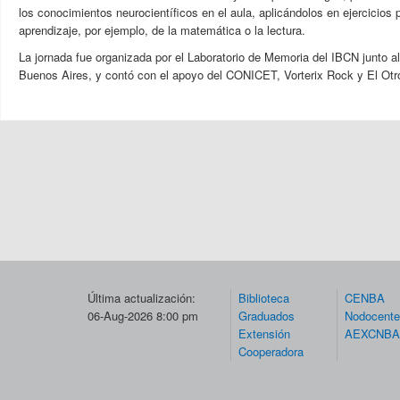
los conocimientos neurocientíficos en el aula, aplicándolos en ejercicios 
aprendizaje, por ejemplo, de la matemática o la lectura.
La jornada fue organizada por el Laboratorio de Memoria del IBCN junto a
Buenos Aires, y contó con el apoyo del CONICET, Vorterix Rock y El Otr
Última actualización:
Biblioteca
CENBA
06-Aug-2026 8:00 pm
Graduados
Nodocent
Extensión
AEXCNBA
Cooperadora