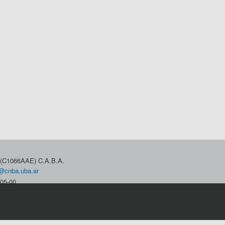
3 (C1066AAE) C.A.B.A.
@cnba.uba.ar
05-00