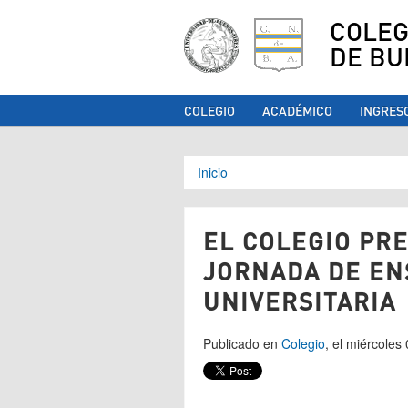
COLEG
DE BU
COLEGIO
ACADÉMICO
INGRES
Se encuentra ust
Inicio
EL COLEGIO PR
JORNADA DE EN
UNIVERSITARIA
Publicado en
Colegio
, el miércole