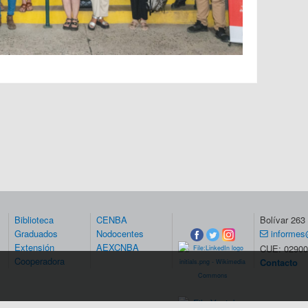
Biblioteca
CENBA
Bolívar 26
Graduados
Nodocentes
informes
Extensión
AEXCNBA
CUE: 02900
Cooperadora
Contacto