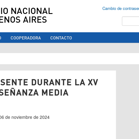
IO NACIONAL
Cambio de contrase
ENOS AIRES
Buscar
O
COOPERADORA
CONTACTO
ed aquí
ESENTE DURANTE LA XV
SEÑANZA MEDIA
s 06 de noviembre de 2024