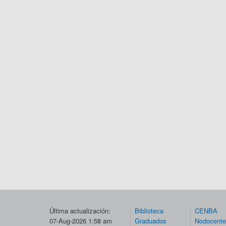
Última actualización:
Biblioteca
CENBA
07-Aug-2026 1:58 am
Graduados
Nodocent