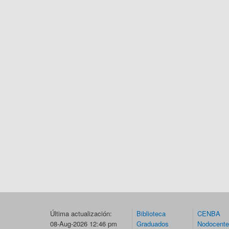
Última actualización:
Biblioteca
CENBA
08-Aug-2026 12:46 pm
Graduados
Nodocent