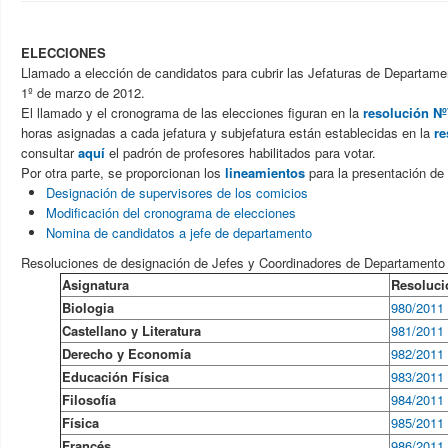
ELECCIONES
Llamado a elección de candidatos para cubrir las Jefaturas de Departame
1º de marzo de 2012.
El llamado y el cronograma de las elecciones figuran en la
resolución N
horas asignadas a cada jefatura y subjefatura están establecidas en la
re
consultar
aquí
el padrón de profesores habilitados para votar.
Por otra parte, se proporcionan los
lineamientos
para la presentación de
Designación de supervisores de los comicios
Modificación del cronograma de elecciones
Nomina de candidatos a jefe de departamento
Resoluciones de designación de Jefes y Coordinadores de Departamento 
Asignatura
Resoluci
Biologia
980/2011
Castellano y Literatura
981/2011
Derecho y Economía
982/2011
Educación Física
983/2011
Filosofía
984/2011
Física
985/2011
Francés
986/2011