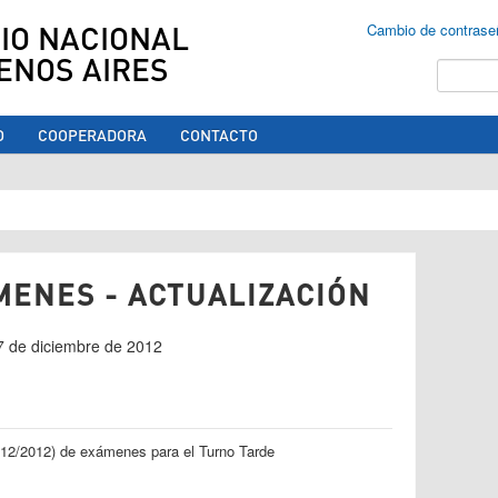
IO NACIONAL
Cambio de contrase
ENOS AIRES
Buscar
O
COOPERADORA
CONTACTO
ed aquí
MENES - ACTUALIZACIÓN
07 de diciembre de 2012
6/12/2012) de exámenes para el Turno Tarde