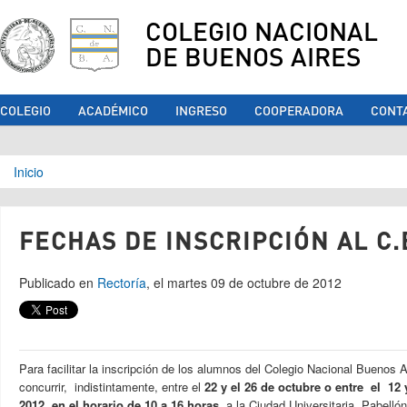
COLEGIO NACIONAL
DE BUENOS AIRES
COLEGIO
ACADÉMICO
INGRESO
COOPERADORA
CONT
Se encuentra usted aquí
Inicio
FECHAS DE INSCRIPCIÓN AL C.
Publicado en
Rectoría
, el martes 09 de octubre de 2012
Para facilitar la inscripción de los alumnos del Colegio Nacional Buenos 
concurrir, indistintamente, entre el
22 y el 26 de octubre o entre el 12
2012, en el horario de 10 a 16 horas
, a la Ciudad Universitaria, Pabellón