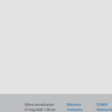
Última actualización:
Biblioteca
CENBA
07-Aug-2026 1:58 am
Graduados
Nodocent