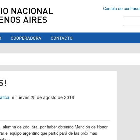
IO NACIONAL
Cambio de contrase
ENOS AIRES
Buscar
O
COOPERADORA
CONTACTO
ed aquí
S!
ática
, el jueves 25 de agosto de 2016
i
, alumna de 2do. 5ta. por haber obtenido Mención de Honor
ar el equipo argentino que participará de las próximas
ática.