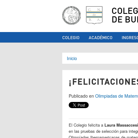
COLEG
DE BU
COLEGIO
ACADÉMICO
INGRES
Se encuentra ust
Inicio
¡FELICITACIONE
Publicado en
Olimpiadas de Matem
El Colegio felicita a
Laura Massacces
en las pruebas de selección para integr
Olimpíadas Iberoamericanas de matem