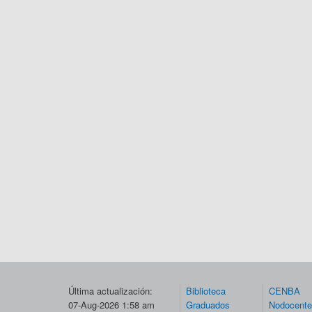
Última actualización:
Biblioteca
CENBA
07-Aug-2026 1:58 am
Graduados
Nodocent