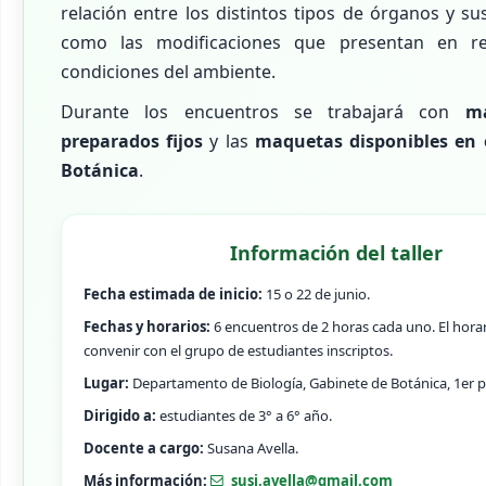
relación entre los distintos tipos de órganos y su
como las modificaciones que presentan en re
condiciones del ambiente.
Durante los encuentros se trabajará con
ma
preparados fijos
y las
maquetas disponibles en 
Botánica
.
Información del taller
Fecha estimada de inicio:
15 o 22 de junio.
Fechas y horarios:
6 encuentros de 2 horas cada uno. El horar
convenir con el grupo de estudiantes inscriptos.
Lugar:
Departamento de Biología, Gabinete de Botánica, 1er p
Dirigido a:
estudiantes de 3° a 6° año.
Docente a cargo:
Susana Avella.
Más información:
susi.avella@gmail.com