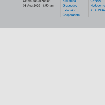
Última actualización:
Biblioteca
CENBA
08-Aug-2026 11:50 am
Graduados
Nodocent
Extensión
AEXCNBA
Cooperadora