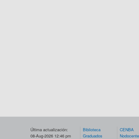
Última actualización:
Biblioteca
CENBA
08-Aug-2026 12:46 pm
Graduados
Nodocent