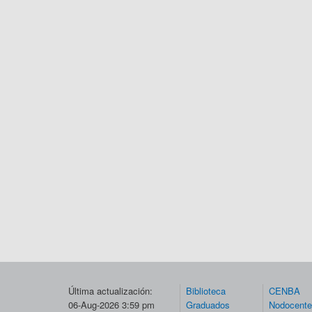
Última actualización:
Biblioteca
CENBA
06-Aug-2026 3:59 pm
Graduados
Nodocent