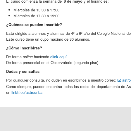
El curso comienza la semana del
8 de mayo
y el horario es:
Miércoles de 15:30 a 17:00
Miércoles de 17:30 a 19:00
¿Quiénes se pueden inscribir?
Está dirigido a alumnos y alumnas de 4º a 6º año del Colegio Nacional d
Este curso tiene un cupo máximo de 30 alumnos.
¿Cómo inscribirse?
De forma
online
haciendo
click aquí
De forma presencial en el Observatorio (segundo piso)
Dudas y consultas
Por cualquier consulta, no duden en escribirnos a nuestro correo:
astr
Como siempre, pueden encontrar todas las redes del departamento de A
en
linktr.ee/astrocnba