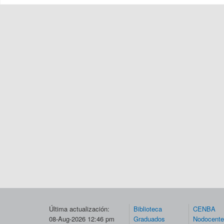
Última actualización:
Biblioteca
CENBA
08-Aug-2026 12:46 pm
Graduados
Nodocent