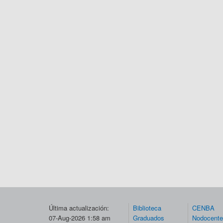
Última actualización:
Biblioteca
CENBA
07-Aug-2026 1:58 am
Graduados
Nodocent