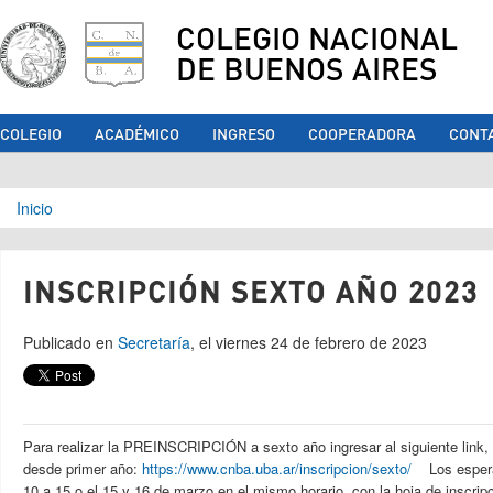
COLEGIO NACIONAL
DE BUENOS AIRES
COLEGIO
ACADÉMICO
INGRESO
COOPERADORA
CONT
Se encuentra usted aquí
Inicio
INSCRIPCIÓN SEXTO AÑO 2023
Publicado en
Secretaría
, el viernes 24 de febrero de 2023
Para realizar la PREINSCRIPCIÓN a sexto año ingresar al siguiente link,
desde primer año:
https://www.cnba.uba.ar/inscripcion/sexto/
Los esperam
10 a 15 o el 15 y 16 de marzo en el mismo horario, con la hoja de inscrip