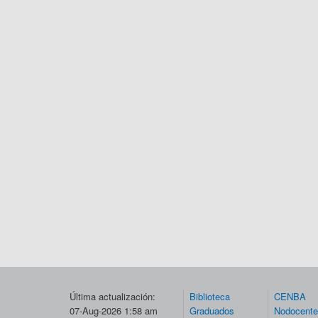
Última actualización:
Biblioteca
CENBA
07-Aug-2026 1:58 am
Graduados
Nodocent