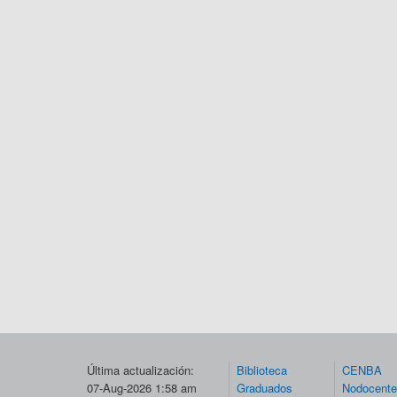
Última actualización:
Biblioteca
CENBA
07-Aug-2026 1:58 am
Graduados
Nodocent