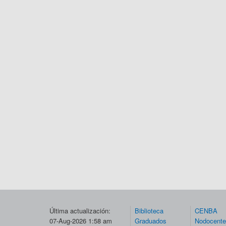
Última actualización:
Biblioteca
CENBA
07-Aug-2026 1:58 am
Graduados
Nodocent