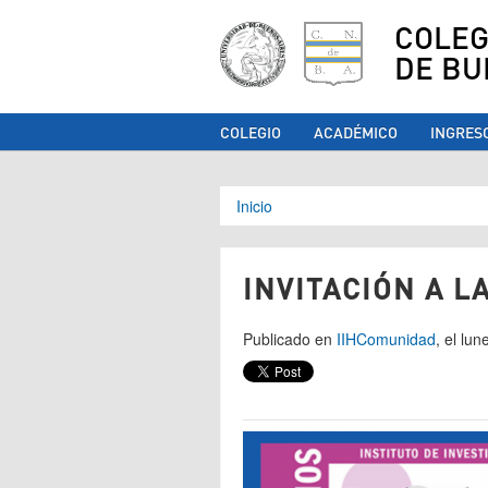
COLEG
DE BU
COLEGIO
ACADÉMICO
INGRES
Se encuentra ust
Inicio
INVITACIÓN A L
Publicado en
IIH
Comunidad
, el lu