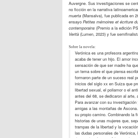
Auvergne. Sus investigaciones se centr
no ficción en la narrativa latinoamer
muerta
(Mansalva), fue publicada en 
ensayo
Petites mémoires et écriture d
contemporains
(Premio a la edición PS
Verità
(Lumen, 2023) y fue semifinalis
Sobre la novela:
Verónica es una profesora argentin
acaba de tener un hijo. El amor inc
sensación de que ser madre ha queb
un tema sobre el que piensa escribir
formaron parte de un suceso real p
inicios del siglo xx en Suiza que 
libertad sexual, el poliamor o el an
antes del 68, se dedicaron al arte, 
Para avanzar con su investigación 
amigas a las montañas de Ascona. A
su propio camino. Combinando la f
historias de unas mujeres que, sep
trampas de la libertad y la vocació
las dudas personales de Verónica, l