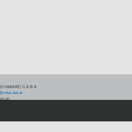
3 (C1066AAE) C.A.B.A.
@cnba.uba.ar
05-00