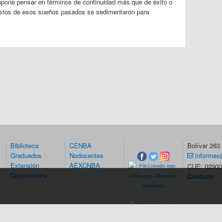
opone
pensar en términos de continuidad m
ás que
de éxito o
stos de esos sueños pasados se sedimentaron para
Biblioteca
CENBA
Bolívar 26
Graduados
Nodocentes
informes
Extensión
AEXCNBA
CUE: 02900
Cooperadora
Contacto