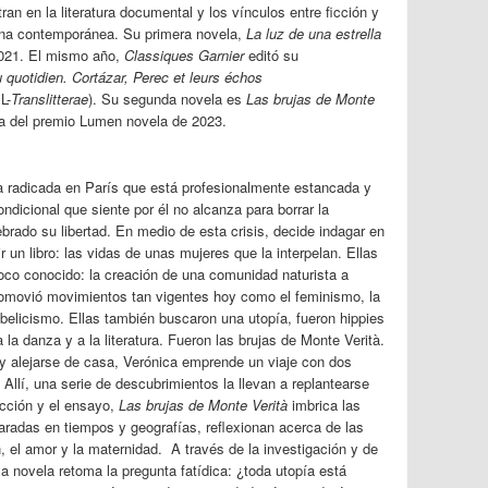
an en la literatura documental y los vínculos entre ficción y
icana contemporánea. Su primera novela,
La luz de una estrella
2021.
El mismo año,
Classiques Garnier
editó su
u quotidien.
Cortázar, Perec et leurs échos
L-
Translitterae
). Su segunda novela es
Las brujas de Monte
ta del premio Lumen novela de 2023.
a radicada en París que está profesionalmente estancada y
ondicional que siente por él no alcanza para borrar la
rado su libertad. En medio de esta crisis, decide indagar en
 un libro: las vidas de unas mujeres que la interpelan. Ellas
oco conocido: la creación de una comunidad naturista a
promovió movimientos tan vigentes hoy como el feminismo, la
tibelicismo. Ellas también buscaron una utopía, fueron hippies
a la danza y a la literatura. Fueron las brujas de Monte Verità.
y alejarse de casa, Verónica emprende un viaje con dos
llí, una serie de descubrimientos la llevan a replantearse
icción y el ensayo,
Las brujas de Monte Verità
imbrica las
aradas en tiempos y geografías, reflexionan acerca de las
n, el amor y la maternidad.
A través de la investigación y de
a novela retoma la pregunta fatídica: ¿toda utopía está