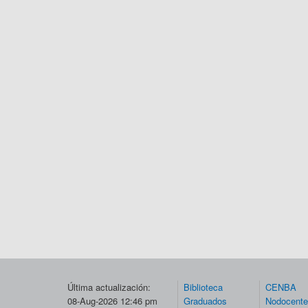
Última actualización:
Biblioteca
CENBA
08-Aug-2026 12:46 pm
Graduados
Nodocent