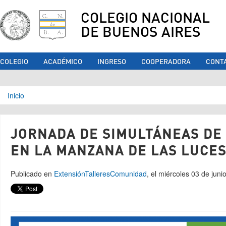
COLEGIO NACIONAL
DE BUENOS AIRES
COLEGIO
ACADÉMICO
INGRESO
COOPERADORA
CONT
Se encuentra usted aquí
Inicio
JORNADA DE SIMULTÁNEAS DE
EN LA MANZANA DE LAS LUCE
Publicado en
Extensión
Talleres
Comunidad
, el miércoles 03 de jun