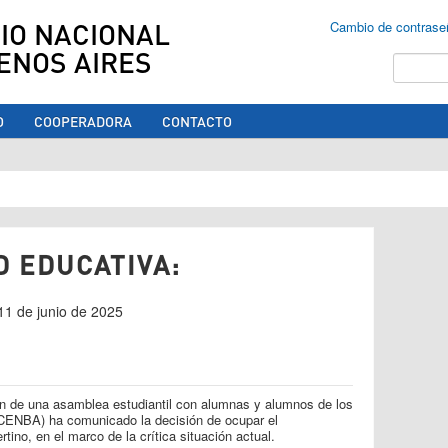
IO NACIONAL
Cambio de contrase
ENOS AIRES
Buscar
O
COOPERADORA
CONTACTO
ed aquí
D EDUCATIVA:
 11 de junio de 2025
ión de una asamblea estudiantil con alumnas y alumnos de los
 (CENBA) ha comunicado la decisión de ocupar el
rtino, en el marco de la crítica situación actual.