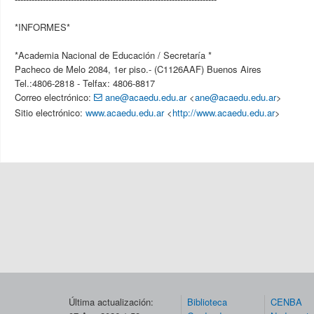
*INFORMES*
*Academia Nacional de Educación / Secretaría *
Pacheco de Melo 2084, 1er piso.- (C1126AAF) Buenos Aires
Tel.:4806-2818 - Telfax: 4806-8817
Correo electrónico:
ane@acaedu.edu.ar
<
ane@acaedu.edu.ar
>
Sitio electrónico:
www.acaedu.edu.ar
<
http://www.acaedu.edu.ar
>
Última actualización:
Biblioteca
CENBA