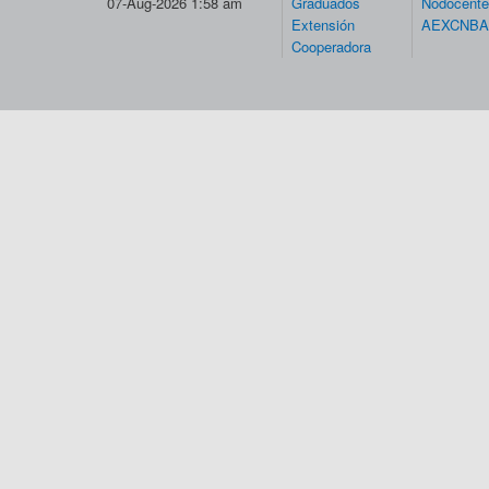
07-Aug-2026 1:58 am
Graduados
Nodocent
Extensión
AEXCNBA
Cooperadora