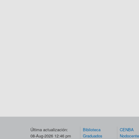
Última actualización:
Biblioteca
CENBA
08-Aug-2026 12:46 pm
Graduados
Nodocent