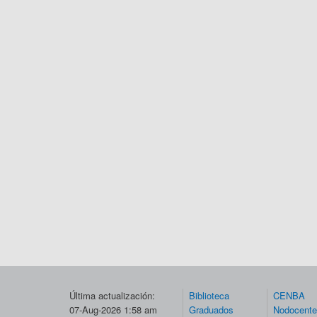
Última actualización:
Biblioteca
CENBA
07-Aug-2026 1:58 am
Graduados
Nodocent