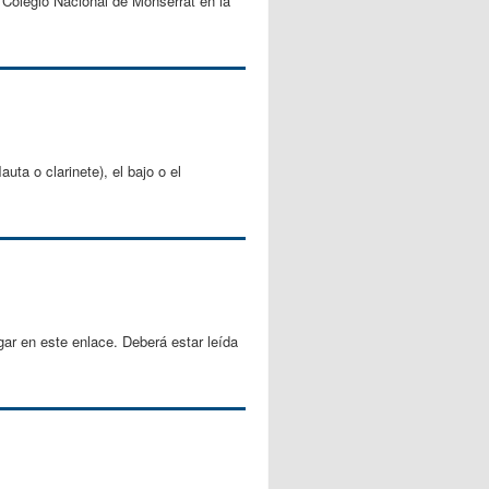
l Colegio Nacional de Monserrat en la
uta o clarinete), el bajo o el
ar en este enlace. Deberá estar leída