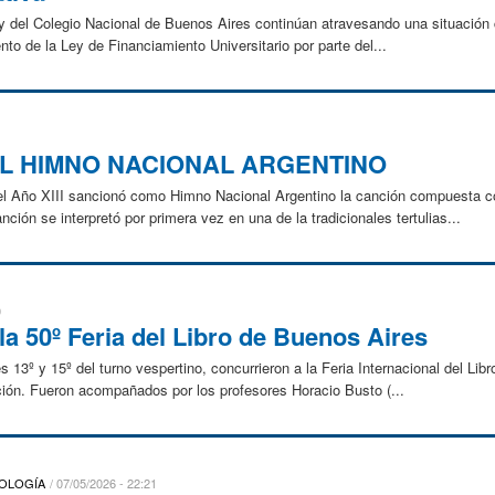
y del Colegio Nacional de Buenos Aires continúan atravesando una situación c
ento de la Ley de Financiamiento Universitario por parte del...
DEL HIMNO NACIONAL ARGENTINO
l Año XIII sancionó como Himno Nacional Argentino la canción compuesta c
ión se interpretó por primera vez en una de la tradicionales tertulias...
0
la 50º Feria del Libro de Buenos Aires
s 13º y 15º del turno vespertino, concurrieron a la Feria Internacional del Li
ión. Fueron acompañados por los profesores Horacio Busto (...
COLOGÍA
07/05/2026 - 22:21