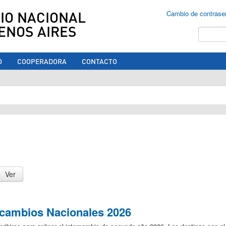
IO NACIONAL
Cambio de contrase
ENOS AIRES
Buscar
O
COOPERADORA
CONTACTO
ed aquí
ercambios Nacionales 2026