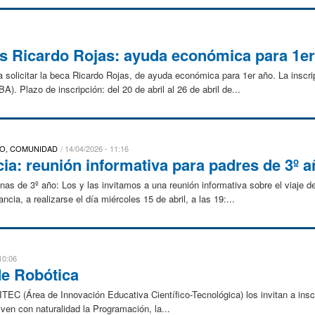
as Ricardo Rojas: ayuda económica para 1e
ra solicitar la beca Ricardo Rojas, de ayuda económica para 1er año. La inscri
). Plazo de inscripción: del 20 de abril al 26 de abril de...
DO, COMUNIDAD
14/04/2026 - 11:16
ia: reunión informativa para padres de 3º a
s de 3º año: Los y las invitamos a una reunión informativa sobre el viaje de
ncia, a realizarse el día miércoles 15 de abril, a las 19:...
10:06
de Robótica
EC (Área de Innovación Educativa Científico-Tecnológica) los invitan a insc
ven con naturalidad la Programación, la...