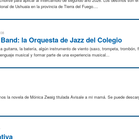
scribirse para aplicar al intercambio de segundo año 2026. Los destinos son e
onal de Ushuaia en la provincia de Tierra del Fuego....
:08
Band: la Orquesta de Jazz del Colegio
a guitarra, la batería, algún instrumento de viento (saxo, trompeta, trombón, fla
enguaje musical y formar parte de una experiencia musical...
mos la novela de Mónica Zwaig titulada Avisale a mi mamá. Se puede descarg
7
tiva