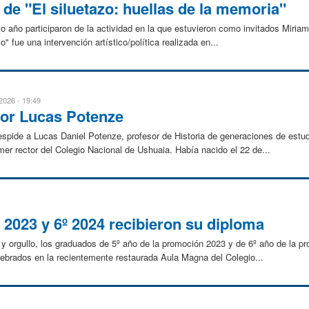
de "El siluetazo: huellas de la memoria"
 año participaron de la actividad en la que estuvieron como invitados Miriam
o" fue una intervención artístico/política realizada en...
2026 - 19:49
or Lucas Potenze
espide a Lucas Daniel Potenze, profesor de Historia de generaciones de estu
er rector del Colegio Nacional de Ushuaia. Había nacido el 22 de...
 2023 y 6º 2024 recibieron su diploma
y orgullo, los graduados de 5º año de la promoción 2023 y de 6º año de la p
lebrados en la recientemente restaurada Aula Magna del Colegio...