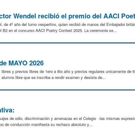
ctor Wendel recibió el premio del AACI Poe
l, de 4º año del turno vespertino, quien recibió de manos del Embajador britán
2 en el concurso AACI Poetry Contest 2025. La ceremonia se...
 de MAYO 2026
libres y previos libres de 1ero a 6to año y previos regulares unicamente de 6
 alumno libre que se inscriba a rendir examen y desista de...
tiva:
sajes de odio, discriminación y amenazas en el Colegio -las mismas expresi
uipo de conducción manifiesta su rechazo absoluto y...