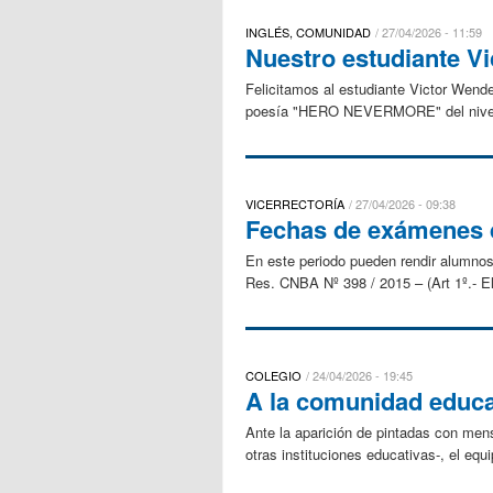
INGLÉS, COMUNIDAD
27/04/2026 - 11:59
Nuestro estudiante Vi
Felicitamos al estudiante Victor Wende
poesía "HERO NEVERMORE" del nivel B
VICERRECTORÍA
27/04/2026 - 09:38
Fechas de exámenes
En este periodo pueden rendir alumnos 
Res. CNBA Nº 398 / 2015 – (Art 1º.- El
COLEGIO
24/04/2026 - 19:45
A la comunidad educa
Ante la aparición de pintadas con men
otras instituciones educativas-, el eq