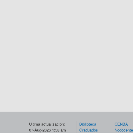
Última actualización:
Biblioteca
CENBA
07-Aug-2026 1:58 am
Graduados
Nodocent