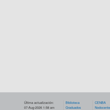
Última actualización:
Biblioteca
CENBA
07-Aug-2026 1:58 am
Graduados
Nodocent