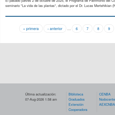
El pasado jueves 2 de octubre de 2025, el Programa de Patrimonio del Col
seminario "La vida de las plantas", dictado por el Dr. Lucas Mertehikian (
« primera
‹ anterior
…
6
7
8
9
Páginas
Última actualización:
Biblioteca
CENBA
07-Aug-2026 1:58 am
Graduados
Nodocent
Extensión
AEXCNBA
Cooperadora